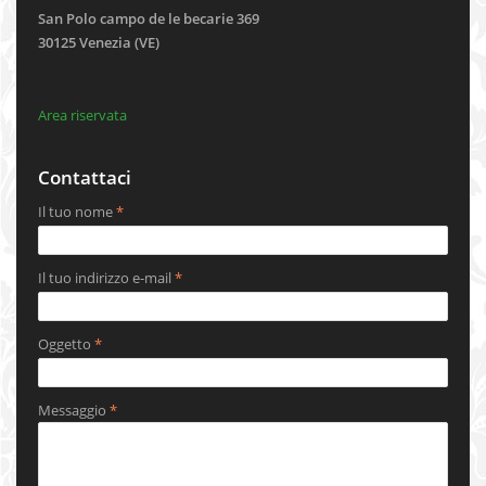
San Polo campo de le becarie 369
30125 Venezia (VE)
Area riservata
Contattaci
Il tuo nome
*
Il tuo indirizzo e-mail
*
Oggetto
*
Messaggio
*