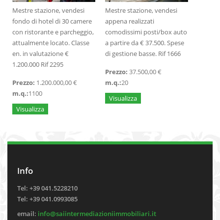
Mestre stazione, vendesi
Mestre stazione, vendesi
fondo di hotel di 30 camere
appena realizzati
con ristorante e parcheggio,
comodissimi posti/box auto
attualmente locato. Classe
a partire da € 37.500. Spese
en. in valutazione €
di gestione basse. Rif 1666
1.200.000 Rif 2295
Prezzo:
37.500,00 €
Prezzo:
1.200.000,00 €
m.q.:
20
m.q.:
1100
Visualizza
Visualizza
Info
Tel: +39 041.5228210
Tel: +39 041.0993085
email:
info@saiintermediazioniimmobiliari.it