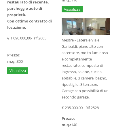
m.q.:
110
restaurato di recente,
parcheggio auto di
Visualizza
proprietà.
Con ottimo contratto di
locazione.
€ 1.090.000,00- rif 2605
Mestre - Laterale Viale
Garibaldi, piano alto con
ascensore, molto luminoso
Prezzo:
e completamente
m.q.:
800
restaurato, composto di
Visualizza
ingresso, salone, cucina
abitabile, 3 camere, bagno,
ripostiglio, 3 terrazze.
Garage con possibilità di un
secondo garage.
€ 295.000,00- Rif 2528
Prezzo:
m.q.:
140