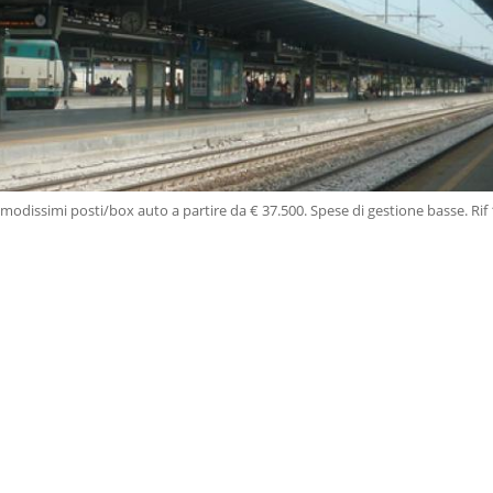
modissimi posti/box auto a partire da € 37.500. Spese di gestione basse. Rif