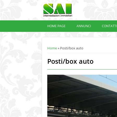
HOME PAGE
ANNUNCI
CONTATTI
Tu sei qui
Home
» Posti/box auto
Posti/box auto