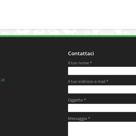
Contattaci
Il tuo nome
*
.it
Il tuo indirizzo e-mail
*
Oggetto
*
Messaggio
*