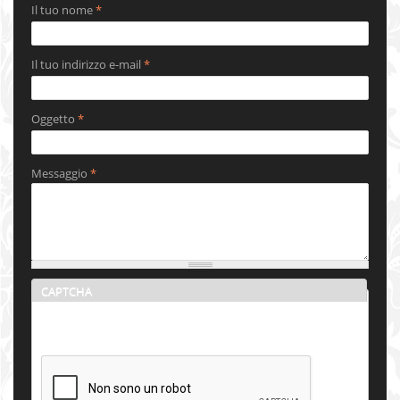
Il tuo nome
*
Il tuo indirizzo e-mail
*
Oggetto
*
Messaggio
*
CAPTCHA
Questa domanda serve per verificare se sei un visitatore
umano o meno e per prevenire l'invio automatico di spam.