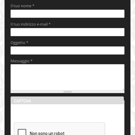
Il tuo nome
*
Il tuo indirizzo e-mail
*
Oggetto
*
Messaggio
*
CAPTCHA
Questa domanda serve per verificare se sei un visitatore
umano o meno e per prevenire l'invio automatico di spam.