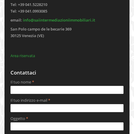
Tel: +39 041.5228210
Tel: +39 041.0993085
email:
info@saiintermediazioniimmobiliari.it
San Polo campo de le becarie 369
30125 Venezia (VE)
Area riservata
Contattaci
Il tuo nome
*
Il tuo indirizzo e-mail
*
Oggetto
*