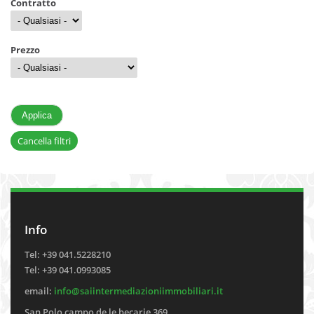
Contratto
Prezzo
Cancella filtri
Info
Tel: +39 041.5228210
Tel: +39 041.0993085
email:
info@saiintermediazioniimmobiliari.it
San Polo campo de le becarie 369